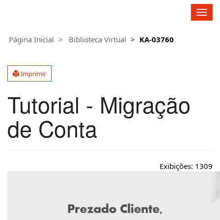
Fagron Group
A
l
t
Página Inicial
Biblioteca Virtual
KA-03760
e
r
n
Imprimir
a
r
Tutorial - Migração
n
a
v
de Conta
e
g
a
ç
Exibições:
1309
ã
o