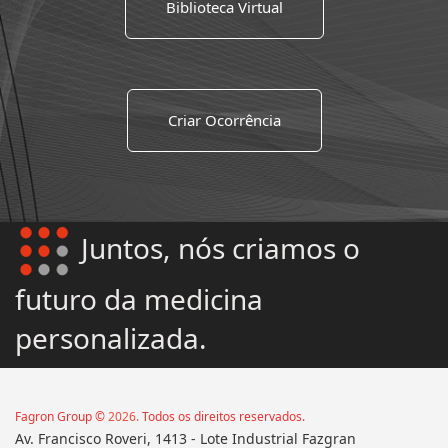
Biblioteca Virtual
Criar Ocorrência
Juntos, nós criamos o
futuro da medicina
personalizada.
Fagron Group ©
2026
.
T
odos os direitos reservados.‌
Av.
Francisco Roveri, 1413 - Lote Industrial Fazgran