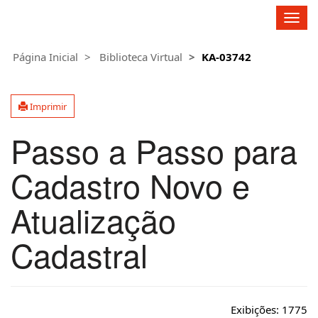
Fagron Group
A
l
t
Página Inicial
Biblioteca Virtual
KA-03742
e
r
n
Imprimir
a
r
Passo a Passo para
n
a
v
Cadastro Novo e
e
g
Atualização
a
ç
Cadastral
ã
o
Exibições:
1775