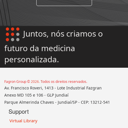
Juntos, nós criamos o
futuro da medicina
personalizada.
Fagron Group ©
2026
.
T
odos os direitos reservados.‌
Av.
Francisco Roveri, 1413 - Lote Industrial Fazgran
‌Anexo MD 105 e 106 - GLP Jundiaí
‌Parque Almerinda Chaves - Jundiaí/SP -
CEP:
13212-541
Support
Virtual Library